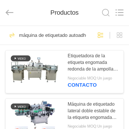
2026
Guangzhou
TENGZHUO
Productos
Machinery
Equipment
Co,Ltd..
All
Rights
EN
48
Reserved.
máquina de etiquetado autoadhesivo
CASA
Línea de envasado
de la botella
Etiquetadora de la
PRODUCTOS
etiqueta engomada
redonda de la ampolla
LOS
que etiqueta
Negociable MOQ:Un juego
rápidamente y
VÍDEOS
CONTACTO
exactamente
35
línea de
SOBRE
Máquina de etiquetado
lateral doble estable de
NOSOTROS
embotellamiento
la etiqueta engomada
método de etiquetado
equipo
Negociable MOQ:Un juego