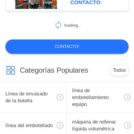
CONTACTO
del coche
17
Máquina del lacre
loading...
de la conducción
CONTACTO!
Categorías Populares
Todos
8
Máquina de
línea de
Línea de envasado
etiquetado
embotellamiento
de la botella
equipo
máquina de rellenar
línea del embotellado
líquida volumétrica