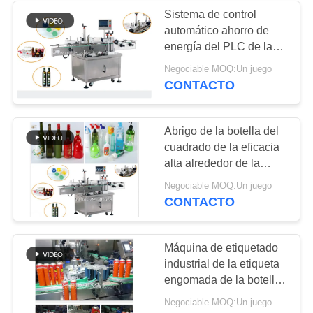
Sistema de control
automático ahorro de
13
energía del PLC de la
máquina que
máquina del aplicador
Negociable MOQ:Un juego
de la etiqueta engomada
CONTACTO
capsula linear
Abrigo de la botella del
cuadrado de la eficacia
alta alrededor de la
máquina de etiquetado
12
Negociable MOQ:Un juego
vida de servicio larga
CONTACTO
Máquina para sellar
Máquina de etiquetado
industrial de la etiqueta
engomada de la botella
del espray para las
Negociable MOQ:Un juego
industrias de la belleza