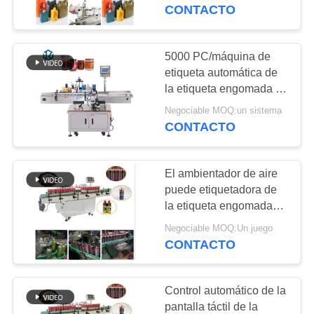
RECORRIDO
vertical
CONTACTO
POR
LA
5000 PC/máquina de
72
FÁBRICA
etiqueta automática de
línea del
la etiqueta engomada de
la hora para la botella
embotellado
Negociable MOQ:un sistema
CONTROL
plástica de cristal fácil
CONTACTO
actuar
DE
CALIDAD
El ambientador de aire
puede etiquetadora de
CONTACTA
la etiqueta engomada
38
material del acero
CON
Negociable MOQ:Un juego
máquina de rellenar
inoxidable
CONTACTO
NOSOTROS
líquida volumétrica
Control automático de la
NOTICIAS
pantalla táctil de la