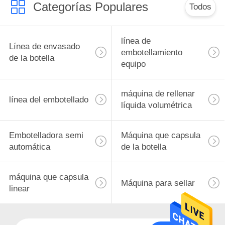
Categorías Populares
Todos
13
línea de
máquina que
Línea de envasado
embotellamiento
de la botella
capsula linear
equipo
máquina de rellenar
línea del embotellado
líquida volumétrica
12
Embotelladora semi
Máquina que capsula
automática
de la botella
Máquina para sellar
máquina que capsula
Máquina para sellar
linear