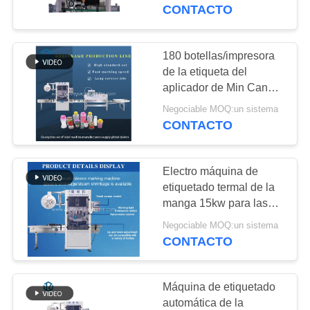
RECORRIDO
CONTACTO
POR
LA
180 botellas/impresora
72
FÁBRICA
de la etiqueta del
línea del
aplicador de Min Can
Shrink Sleeve Label
embotellado
Negociable MOQ:un sistema
CONTROL
CONTACTO
DE
CALIDAD
Electro máquina de
etiquetado termal de la
CONTACTA
manga 15kw para las
38
latas de la botella
CON
Negociable MOQ:un sistema
máquina de rellenar
CONTACTO
NOSOTROS
líquida volumétrica
Máquina de etiquetado
NOTICIAS
automática de la