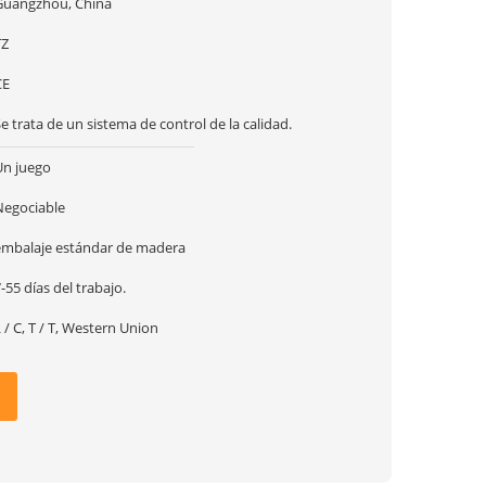
Guangzhou, China
TZ
CE
e trata de un sistema de control de la calidad.
Un juego
Negociable
embalaje estándar de madera
-55 días del trabajo.
 / C, T / T, Western Union