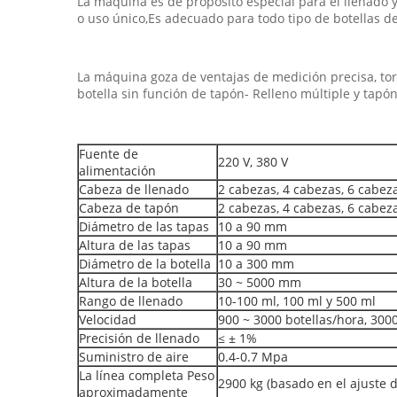
La máquina es de propósito especial para el llenado 
o uso único,Es adecuado para todo tipo de botellas d
La máquina goza de ventajas de medición precisa, tor
botella sin función de tapón- Relleno múltiple y tapó
Fuente de
220 V, 380 V
alimentación
Cabeza de llenado
2 cabezas, 4 cabezas, 6 cabez
Cabeza de tapón
2 cabezas, 4 cabezas, 6 cabez
Diámetro de las tapas
10 a 90 mm
Altura de las tapas
10 a 90 mm
Diámetro de la botella
10 a 300 mm
Altura de la botella
30 ~ 5000 mm
Rango de llenado
10-100 ml, 100 ml y 500 ml
Velocidad
900 ~ 3000 botellas/hora, 300
Precisión de llenado
≤ ± 1%
Suministro de aire
0.4-0.7 Mpa
La línea completa Peso
2900 kg (basado en el ajuste 
aproximadamente