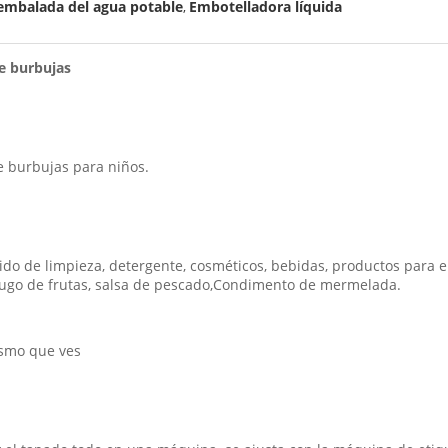
embalada del agua potable
Embotelladora líquida
,
de burbujas
e burbujas para niños.
o de limpieza, detergente, cosméticos, bebidas, productos para el
l, jugo de frutas, salsa de pescado,Condimento de mermelada.
ismo que ves