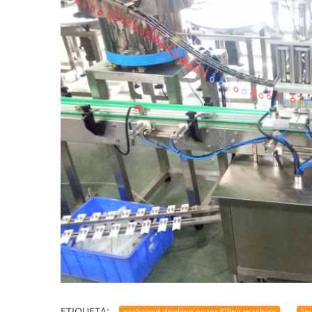
ETIQUETA:
packaged drinking water filling machine
liq