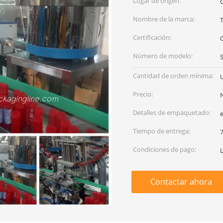
Lugar de origen:
Nombre de la marca:
Certificación:
Número de modelo:
S
Cantidad de orden mínima:
Precio:
Detalles de empaquetado:
Tiempo de entrega:
7
Condiciones de pago:
L
Contactar ahora