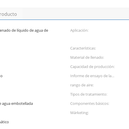
producto
lenado de líquido de agua de
Aplicación:
Características:
Material de llenado:
Capacidad de producción:
do
Informe de ensayo de la
máquina:
rango de aire:
Tipos de tratamiento:
e agua embotellada
Componentes básicos:
Márketing:
ático