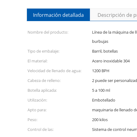
Información detallada
Descripción de 
Nombre del producto:
Línea de la máquina de l
burbujas
Tipo de embalaje:
Barril, botellas
El material:
Acero inoxidable 304
Velocidad de llenado de agua:
1200 BPH
Cabeza de relleno:
2 puede ser personaliza
Botella aplicada:
5 a 100 ml
Utilización:
Embotellado
Apto para:
maquinaria de llenado d
Peso:
200 kilos
Control de las:
Sistema de control neum