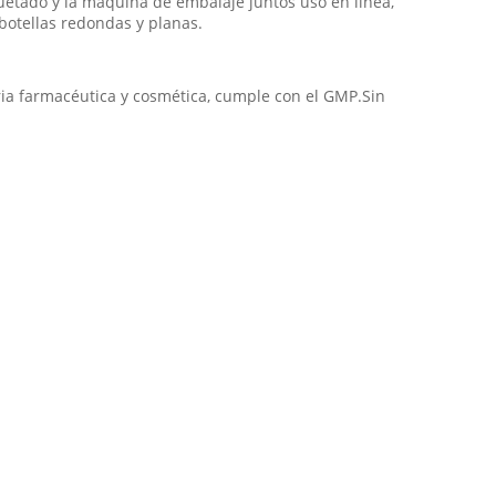
uetado y la máquina de embalaje juntos uso en línea,
botellas redondas y planas.
ria farmacéutica y cosmética, cumple con el GMP.Sin