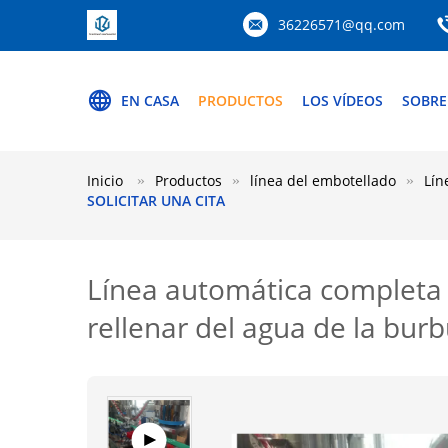
36226571@qq.com
EN CASA
PRODUCTOS
LOS VÍDEOS
SOBRE
Inicio
Productos
línea del embotellado
Lín
SOLICITAR UNA CITA
Línea automática completa 
rellenar del agua de la burb