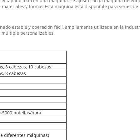
y el tapado todo en una máquina. se ajusta con la máquina de etiq
e materiales y formas.Esta máquina está disponible para series de 
nado estable y operación fácil, ampliamente utilizada en la indust
n múltiple personalizables.
as, 8 cabezas, 10 cabezas
as, 8 cabezas
0-5000 botellas/hora
de diferentes máquinas)